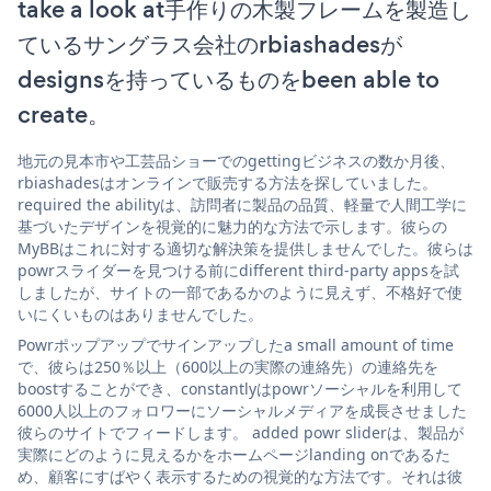
take a look at手作りの木製フレームを製造し
ているサングラス会社のrbiashadesが
designsを持っているものをbeen able to
create。
地元の見本市や工芸品ショーでのgettingビジネスの数か月後、
rbiashadesはオンラインで販売する方法を探していました。
required the abilityは、訪問者に製品の品質、軽量で人間工学に
基づいたデザインを視覚的に魅力的な方法で示します。彼らの
MyBBはこれに対する適切な解決策を提供しませんでした。彼らは
powrスライダーを見つける前にdifferent third-party appsを試
しましたが、サイトの一部であるかのように見えず、不格好で使
いにくいものはありませんでした。
Powrポップアップでサインアップしたa small amount of time
で、彼らは250％以上（600以上の実際の連絡先）の連絡先を
boostすることができ、constantlyはpowrソーシャルを利用して
6000人以上のフォロワーにソーシャルメディアを成長させました
彼らのサイトでフィードします。 added powr sliderは、製品が
実際にどのように見えるかをホームページlanding onであるた
め、顧客にすばやく表示するための視覚的な方法です。それは彼