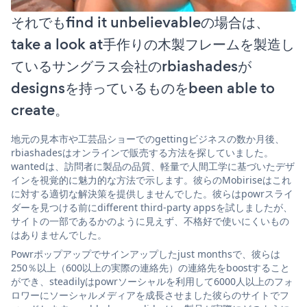
それでもfind it unbelievableの場合は、
take a look at手作りの木製フレームを製造し
ているサングラス会社のrbiashadesが
designsを持っているものをbeen able to
create。
地元の見本市や工芸品ショーでのgettingビジネスの数か月後、
rbiashadesはオンラインで販売する方法を探していました。
wantedは、訪問者に製品の品質、軽量で人間工学に基づいたデザ
インを視覚的に魅力的な方法で示します。彼らのMobiriseはこれ
に対する適切な解決策を提供しませんでした。彼らはpowrスライ
ダーを見つける前にdifferent third-party appsを試しましたが、
サイトの一部であるかのように見えず、不格好で使いにくいもの
はありませんでした。
Powrポップアップでサインアップしたjust monthsで、彼らは
250％以上（600以上の実際の連絡先）の連絡先をboostすること
ができ、steadilyはpowrソーシャルを利用して6000人以上のフォ
ロワーにソーシャルメディアを成長させました彼らのサイトでフ