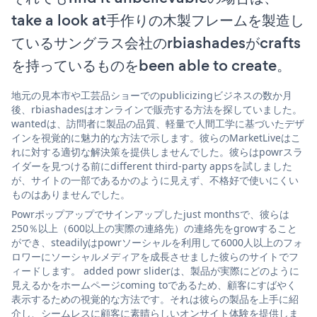
take a look at手作りの木製フレームを製造し
ているサングラス会社のrbiashadesがcrafts
を持っているものをbeen able to create。
地元の見本市や工芸品ショーでのpublicizingビジネスの数か月
後、rbiashadesはオンラインで販売する方法を探していました。
wantedは、訪問者に製品の品質、軽量で人間工学に基づいたデザ
インを視覚的に魅力的な方法で示します。彼らのMarketLiveはこ
れに対する適切な解決策を提供しませんでした。彼らはpowrスラ
イダーを見つける前にdifferent third-party appsを試しました
が、サイトの一部であるかのように見えず、不格好で使いにくい
ものはありませんでした。
Powrポップアップでサインアップしたjust monthsで、彼らは
250％以上（600以上の実際の連絡先）の連絡先をgrowすること
ができ、steadilyはpowrソーシャルを利用して6000人以上のフォ
ロワーにソーシャルメディアを成長させました彼らのサイトでフ
ィードします。 added powr sliderは、製品が実際にどのように
見えるかをホームページcoming toであるため、顧客にすばやく
表示するための視覚的な方法です。それは彼らの製品を上手に紹
介し、シームレスに顧客に素晴らしいオンサイト体験を提供しま