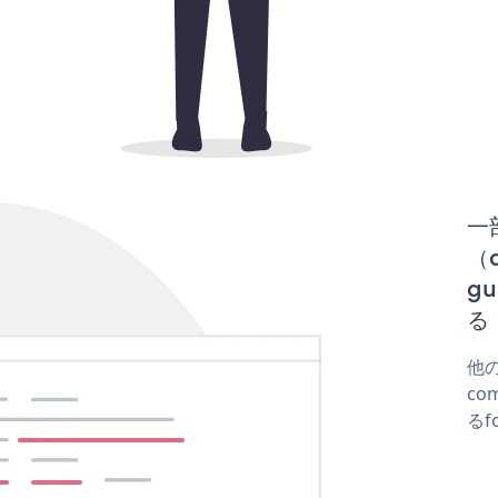
一
（d
gu
る
他の
co
るf