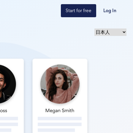
Start for free
Log In