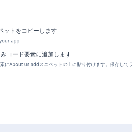
みスニペットをコピーします
 your app
埋め込みコード要素に追加します
要素にAbout us addスニペットの上に貼り付けます。保存して