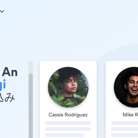
An
i
め込み