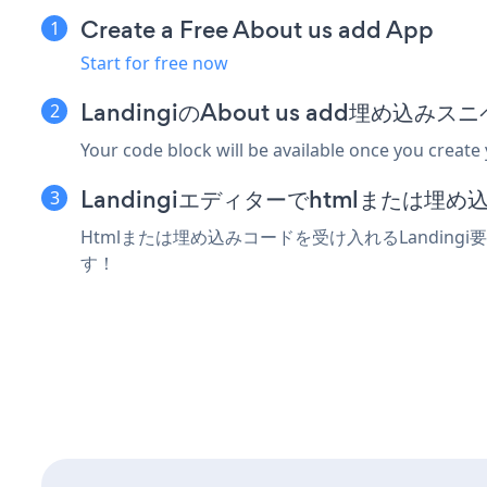
Create a Free About us add App
Start for free now
LandingiのAbout us add埋め込
Your code block will be available once you create
Landingiエディターでhtmlまたは
Htmlまたは埋め込みコードを受け入れるLandingi
す！