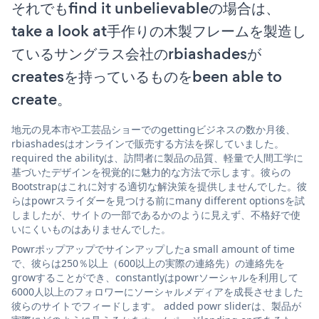
それでもfind it unbelievableの場合は、
take a look at手作りの木製フレームを製造し
ているサングラス会社のrbiashadesが
createsを持っているものをbeen able to
create。
地元の見本市や工芸品ショーでのgettingビジネスの数か月後、
rbiashadesはオンラインで販売する方法を探していました。
required the abilityは、訪問者に製品の品質、軽量で人間工学に
基づいたデザインを視覚的に魅力的な方法で示します。彼らの
Bootstrapはこれに対する適切な解決策を提供しませんでした。彼
らはpowrスライダーを見つける前にmany different optionsを試
しましたが、サイトの一部であるかのように見えず、不格好で使
いにくいものはありませんでした。
Powrポップアップでサインアップしたa small amount of time
で、彼らは250％以上（600以上の実際の連絡先）の連絡先を
growすることができ、constantlyはpowrソーシャルを利用して
6000人以上のフォロワーにソーシャルメディアを成長させました
彼らのサイトでフィードします。 added powr sliderは、製品が