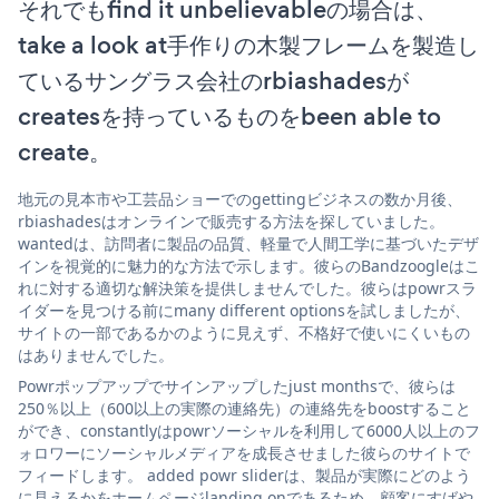
それでもfind it unbelievableの場合は、
take a look at手作りの木製フレームを製造し
ているサングラス会社のrbiashadesが
createsを持っているものをbeen able to
create。
地元の見本市や工芸品ショーでのgettingビジネスの数か月後、
rbiashadesはオンラインで販売する方法を探していました。
wantedは、訪問者に製品の品質、軽量で人間工学に基づいたデザ
インを視覚的に魅力的な方法で示します。彼らのBandzoogleはこ
れに対する適切な解決策を提供しませんでした。彼らはpowrスラ
イダーを見つける前にmany different optionsを試しましたが、
サイトの一部であるかのように見えず、不格好で使いにくいもの
はありませんでした。
Powrポップアップでサインアップしたjust monthsで、彼らは
250％以上（600以上の実際の連絡先）の連絡先をboostすること
ができ、constantlyはpowrソーシャルを利用して6000人以上のフ
ォロワーにソーシャルメディアを成長させました彼らのサイトで
フィードします。 added powr sliderは、製品が実際にどのよう
に見えるかをホームページlanding onであるため、顧客にすばや