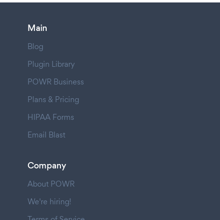
Main
Blog
Plugin Library
POWR Business
Plans & Pricing
HIPAA Forms
Email Blast
Company
About POWR
We're hiring!
Terms of Service