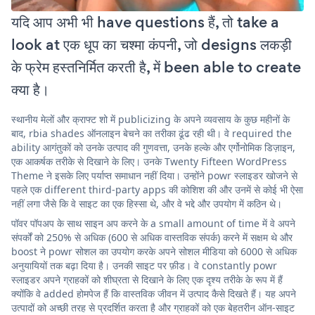
यदि आप अभी भी have questions हैं, तो take a
look at एक धूप का चश्मा कंपनी, जो designs लकड़ी
के फ्रेम हस्तनिर्मित करती है, में been able to create
क्या है।
स्थानीय मेलों और क्राफ्ट शो में publicizing के अपने व्यवसाय के कुछ महीनों के
बाद, rbia shades ऑनलाइन बेचने का तरीका ढूंढ रही थी। वे required the
ability आगंतुकों को उनके उत्पाद की गुणवत्ता, उनके हल्के और एर्गोनोमिक डिज़ाइन,
एक आकर्षक तरीके से दिखाने के लिए। उनके Twenty Fifteen WordPress
Theme ने इसके लिए पर्याप्त समाधान नहीं दिया। उन्होंने powr स्लाइडर खोजने से
पहले एक different third-party apps की कोशिश की और उनमें से कोई भी ऐसा
नहीं लगा जैसे कि वे साइट का एक हिस्सा थे, और वे भद्दे और उपयोग में कठिन थे।
पॉवर पॉपअप के साथ साइन अप करने के a small amount of time में वे अपने
संपर्कों को 250% से अधिक (600 से अधिक वास्तविक संपर्क) करने में सक्षम थे और
boost ने powr सोशल का उपयोग करके अपने सोशल मीडिया को 6000 से अधिक
अनुयायियों तक बढ़ा दिया है। उनकी साइट पर फ़ीड। वे constantly powr
स्लाइडर अपने ग्राहकों को शीघ्रता से दिखाने के लिए एक दृश्य तरीके के रूप में हैं
क्योंकि वे added होमपेज हैं कि वास्तविक जीवन में उत्पाद कैसे दिखते हैं। यह अपने
उत्पादों को अच्छी तरह से प्रदर्शित करता है और ग्राहकों को एक बेहतरीन ऑन-साइट