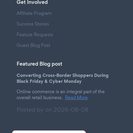
Get Involved
Affiliate Program
Success Stories
Feature Requests
Guest Blog Post
Featured Blog post
Converting Cross-Border Shoppers During
Black Friday & Cyber Monday
Online commerce is an integral part of the
overall retail business.
Read More
Posted by on
2026-08-08