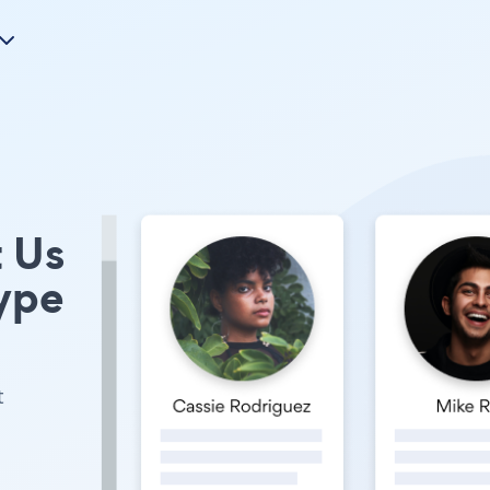
t Us
ype
t