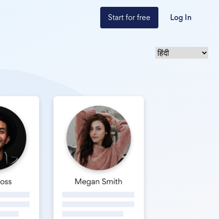
Start for free
Log In