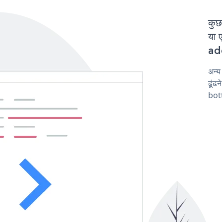
कुछ
या 
add
अन्
ढूंढ
bot