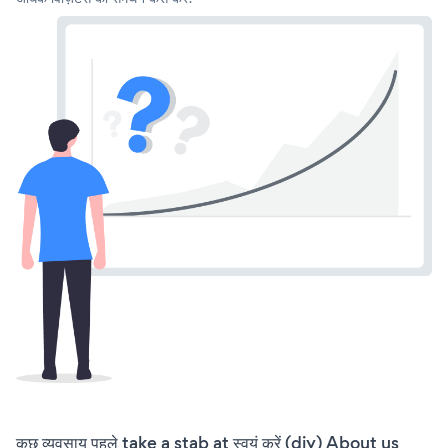
कुछ व्यवसाय पहले take a stab at स्वयं करें (diy) About us