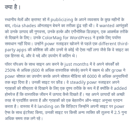
क्या है।
स्थानीय मेलों और क्राफ्ट शो में publicizing के अपने व्यवसाय के कुछ महीनों के
बाद, rbia shades ऑनलाइन बेचने का तरीका ढूंढ रही थी। वे wanted आगंतुकों
को उनके उत्पाद की गुणवत्ता, उनके हल्के और एर्गोनोमिक डिज़ाइन, एक आकर्षक तरीके
से दिखाने के लिए। उनके ColorMag for WordPress ने इसके लिए पर्याप्त
समाधान नहीं दिया। उन्होंने powr स्लाइडर खोजने से पहले एक different third-
party apps की कोशिश की और उनमें से कोई भी ऐसा नहीं लगा जैसे कि वे साइट का
एक हिस्सा थे, और वे भद्दे और उपयोग में कठिन थे।
पॉवर पॉपअप के साथ साइन अप करने के just months में वे अपने संपर्कों को
250% से अधिक (600 से अधिक वास्तविक संपर्क) करने में सक्षम थे और grow ने
powr सोशल का उपयोग करके अपने सोशल मीडिया को 6000 से अधिक अनुयायियों
तक बढ़ा दिया है। उनकी साइट पर फ़ीड। वे steadily powr स्लाइडर अपने
ग्राहकों को शीघ्रता से दिखाने के लिए एक दृश्य तरीके के रूप में हैं क्योंकि वे added
होमपेज हैं कि वास्तविक जीवन में उत्पाद कैसे दिखते हैं। यह अपने उत्पादों को अच्छी
तरह से प्रदर्शित करता है और ग्राहकों को एक बेहतरीन ऑन-साइट अनुभव प्रदान
करता है। वास्तव में वे landing on कि विज़िटर जिन्होंने अपनी साइट पर powr
ऐप्स के साथ इंटरैक्ट किया, उनकी साइट पर किसी अन्य व्यक्ति की तुलना में 2.5 गुना
अधिक समय तक लगे रहे।