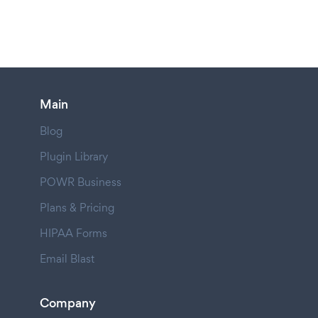
Main
Blog
Plugin Library
POWR Business
Plans & Pricing
HIPAA Forms
Email Blast
Company