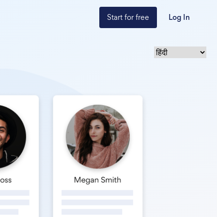
Start for free
Log In