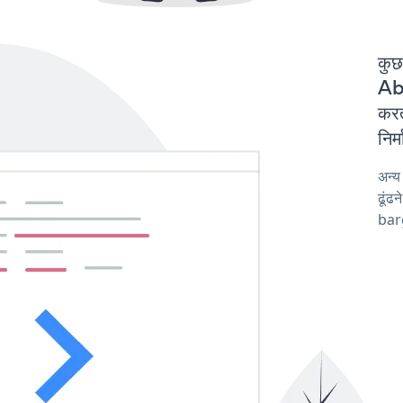
कुछ
Ab
करत
निर
अन्
ढूंढ
barg