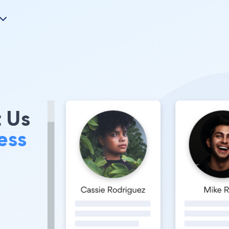
t Us
ess