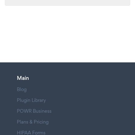
Main
Blog
Plugin Library
POWR Business
Plans & Pricing
HIPAA Forms