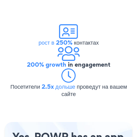
рост в 250%
контактах
200% growth
in engagement
Посетители
2.5x дольше
проведут на вашем
сайте
Yes, POWR has an app