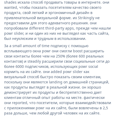
shades искала способ продавать товары в интернете. они
wanted, чтобы показать посетителям качество своего
продукта, свой легкий и эргономичный дизайн в
привлекательной визуальной форме. их Strikingly не
предоставили для этого адекватного решения. они
попробовали different third-party apps, прежде чем нашли
powr slider, и ни один из них не выглядел как часть сайта,
был неуклюжим и трудным в использовании.
За a small amount of time подписку с помощью
всплывающего окна powr они смогли boost расширить
свои контакты более чем на 250% (более 600 реальных
контактов) и steadily расширили свои социальные сети до
более 6000 подписчиков, использующих powr social
кормить на их сайте. они added powr slider как
визуальный способ быстро показать своим клиентам,
поскольку они являются landing on домашней страницей,
как продукты выглядят в реальной жизни. он хорошо
демонстрирует их продукты и беспрепятственно дает
клиентам отличный опыт работы на месте. фактически
они reported, что посетители, которые взаимодействовали
с приложениями powr на их сайте, были вовлечены в 2,5
раза дольше, чем любой другой человек на их сайте.