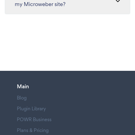
my Microweber site?
Main
Blog
Plugin Library
POWR Business
Plans & Pricing