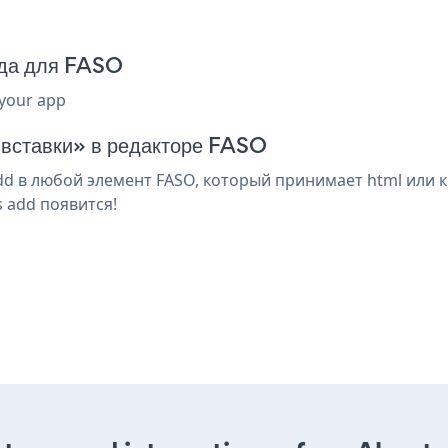
ода для FASO
 your app
 вставки» в редакторе FASO
d в любой элемент FASO, который принимает html или к
 add появится!