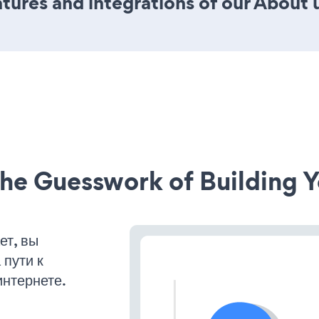
ures and integrations of our About 
he Guesswork of Building Y
ет, вы
пути к
интернете.