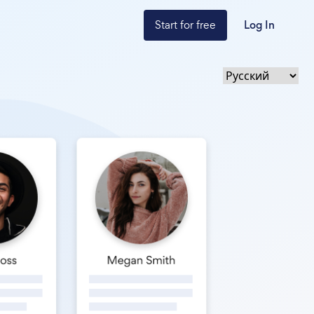
Start for free
Log In