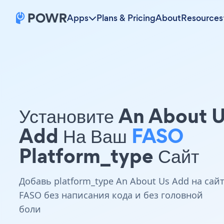
Apps
Plans & Pricing
About
Resources
Установите An About 
Add На Ваш
FASO
Platform_type Сайт
Добавь platform_type An About Us Add на сай
FASO без написания кода и без головной
боли