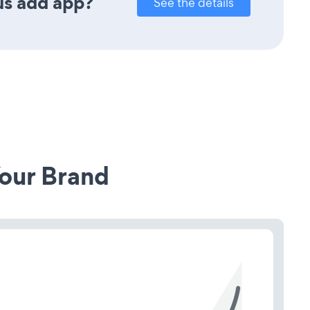
us add app?
See the details
our Brand