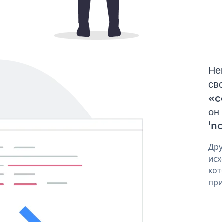
Не
св
«c
он
'no
Дру
исх
кот
при